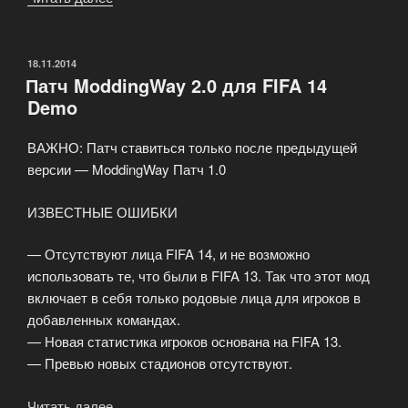
Патч
1.0
для
ОПУБЛИКОВАНО
18.11.2014
Патч ModdingWay 2.0 для FIFA 14
демо
Demo
FIFA
14»
ВАЖНО: Патч ставиться только после предыдущей
версии — ModdingWay Патч 1.0
ИЗВЕСТНЫЕ ОШИБКИ
— Отсутствуют лица FIFA 14, и не возможно
использовать те, что были в FIFA 13. Так что этот мод
включает в себя только родовые лица для игроков в
добавленных командах.
— Новая статистика игроков основана на FIFA 13.
— Превью новых стадионов отсутствуют.
Читать далее
«Патч