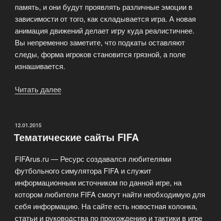
память, и они будут проявлять различные эмоции в
зависимости от того, как складывается игра. А новая
анимация движений делает игру куда реалистичнее.
Вы непременно заметите, что подкаты оставляют
следы, форма игроков становится грязной, а поле
изнашивается.
Читать далее
«15
релиз
популярного
футбольного
ОПУБЛИКОВАНО
12.01.2015
Тематические сайты FIFA
симулятора
FIFA
FIFArus.ru — Ресурс создавался любителями
15»
футбольного симулятора FIFA и служит
информационным источником по данной игре, на
котором любители FIFA смогут найти необходимую для
себя информацию. На сайте есть новостная колонка,
статьи и руководства по прохождению и тактики в игре