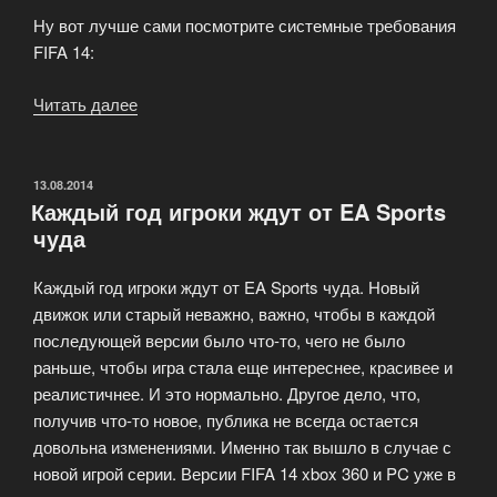
Ну вот лучше сами посмотрите системные требования
FIFA 14:
Читать далее
«Cистемные
требования
FIFA
14
ОПУБЛИКОВАНО
13.08.2014
Каждый год игроки ждут от EA Sports
(PC)»
чуда
Каждый год игроки ждут от EA Sports чуда. Новый
движок или старый неважно, важно, чтобы в каждой
последующей версии было что-то, чего не было
раньше, чтобы игра стала еще интереснее, красивее и
реалистичнее. И это нормально. Другое дело, что,
получив что-то новое, публика не всегда остается
довольна изменениями. Именно так вышло в случае с
новой игрой серии. Версии FIFA 14 xbox 360 и PC уже в