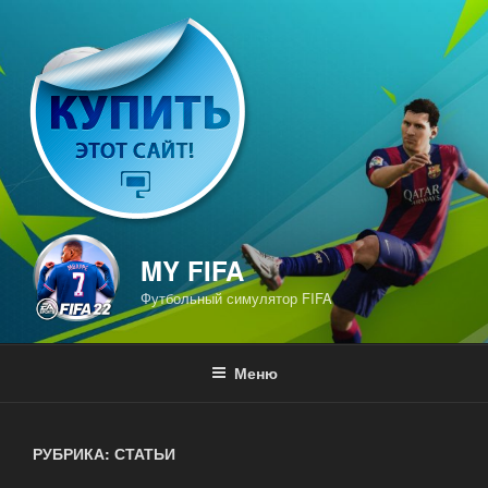
Перейти
к
содержимому
MY FIFA
Футбольный симулятор FIFA
Меню
РУБРИКА: СТАТЬИ