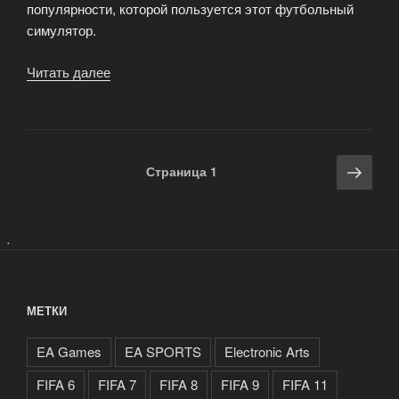
популярности, которой пользуется этот футбольный
симулятор.
Читать далее
«Читы
для
FIFA
14
Ultimate
Навигация
Сле
Страница
1
Team»
по
стра
записям
.
МЕТКИ
EA Games
EA SPORTS
Electronic Arts
FIFA 6
FIFA 7
FIFA 8
FIFA 9
FIFA 11