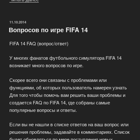
ModdingWay
2.0
для
ОПУБЛИКОВАНО
11.10.2014
Вопросов по игре FIFA 14
FIFA
14
FIFA 14 FAQ (вопрос/ответ)
Demo»
У многих фанатов футбольного симулятора FIFA 14
возникает много вопросов по игре.
Скорее всего они связаны с проблемами или
функциями, об которых пользователь намерен узнать
Для того чтобы помочь вам решить ваши проблемы и
создается FAQ по FIFA 14, где собраны самые
популярные вопросы и ответы.
Если вы не нашли в списке ответов на ваш вопрос или
решения проблемы, задавайте в комментариях. Список
будет обновляться по мере поступления новых