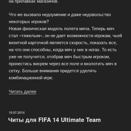
на прилавках магазинов.
Что же вызвало недоумение и даже недовольство
некоторых игроков?
Новая физическая модель полета мяча. Теперь мяч
стал «тяжелым», он не дает возможности игрокам, чьей
визитной карточкой является скорость, показать все,
на что они способны, когда мяч у них в ногах. То есть
уже не получится, отобрав мяч быстрым игроком,
пронестись вихрем через все поле и вколотить мяч в
сетку. Больше внимания придется уделять
комбинационной игре.
Читать далее
«Каждый
год
игроки
ждут
ОПУБЛИКОВАНО
10.07.2014
Читы для FIFA 14 Ultimate Team
от
EA