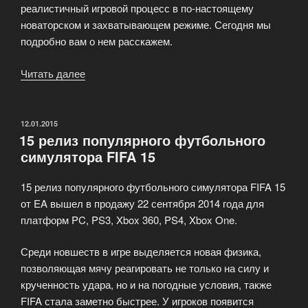
реалистичный игровой процесс в по-настоящему
новаторском и захватывающем режиме. Сегодня мы
подробно вам о нем расскажем.
Читать далее
«Уличный
футбол
вернулся
в
ОПУБЛИКОВАНО
12.01.2015
15 релиз популярного футбольного
серию
симулятора FIFA 15
FIFA»
15 релиз популярного футбольного симулятора FIFA 15
от EA вышел в продажу 22 сентября 2014 года для
платформ PC, PS3, Xbox 360, PS4, Xbox One.
Среди новшеств в игре выделяется новая физика,
позволяющая мячу реагировать не только на силу и
крученность удара, но и на погодные условия, также
FIFA стала заметно быстрее. У игроков появится