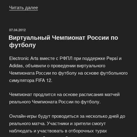
Читать далее
«Что
делать,
если
в
ОПУБЛИКОВАНО
07.04.2012
Виртуальный Чемпионат России по
FIFA
футболу
13
нет
Electronic Arts вместе с РФПЛ при поддержке Pepsi и
комментариев?»
Adidas, объявили о проведении виртуального
Чемпионата России по футболу на основе футбольного
симулятора FIFA 12.
Чемпионат продлится на основе расписания матчей
реального Чемпионата России по футболу.
Онлайн-игры будут проводиться за несколько дней до
реального матча. Участники и зрители смогут
наблюдать и участвовать в отборочных турах