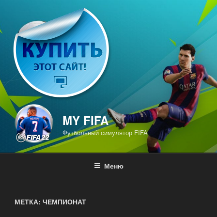
Перейти
к
содержимому
MY FIFA
Футбольный симулятор FIFA
Меню
МЕТКА: ЧЕМПИОНАТ