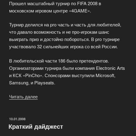
Прошел масштабный турнир по FIFA 2008 в
футбола»
московском игровом центре «4GAME».
Турнир делился на pro часть и часть для любителей,
что давало возможность и не про-игрокам шанс
выиграть приз и достойно побороться. В pro турнире
участвовало 32 сильнейших игрока со всей России.
В любительской части 186 было претендентов.
Организаторами турнира были компания Electronic Arts
и КСК «PinCho». Спонсорами выступили Microsoft,
Samsung, и Playseats.
Читать далее
«Прошел
масштабный
турнир
по
ОПУБЛИКОВАНО
10.01.2008
Краткий дайджест
FIFA
2008»